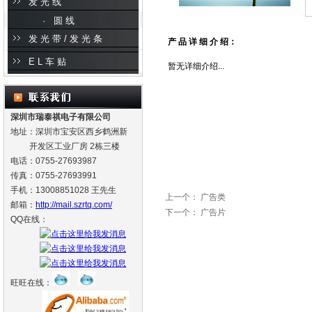
发光线
· 圆线
发光带/发光条
产 品 详 细 介 绍：
EL车贴
暂无详细介绍...
深圳市瑞泰祺电子有限公司
地址：深圳市宝安区西乡鹤洲新
开发区工业厂房 2栋三楼
电话：0755-27693987
传真：0755-27693991
手机：13008851028 王先生
上一个：
广告类
邮箱：
http://mail.szrtq.com/
下一个：
广告片
QQ在线：
旺旺在线：