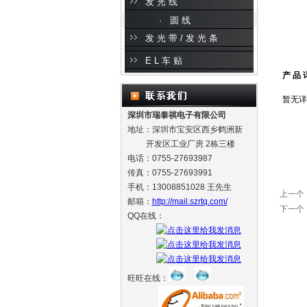
发光线
· 圆线
发光带/发光条
EL车贴
产 品 
暂无详细
深圳市瑞泰祺电子有限公司
地址：深圳市宝安区西乡鹤洲新
开发区工业厂房 2栋三楼
电话：0755-27693987
传真：0755-27693991
手机：13008851028 王先生
上一个
邮箱：
http://mail.szrtq.com/
下一个
QQ在线：
旺旺在线：